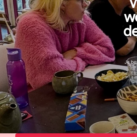
W
we
de
Je be