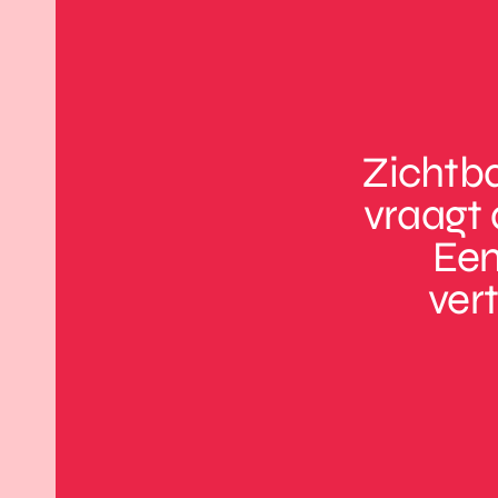
Zichtba
vraagt 
Een
ver