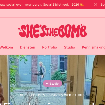
 leven veranderen. Social Bibliotheek · 2026 💫
Soof gaat jou
Welkom
Diensten
Portfolio
Studio
Kennismakin
Studio
SHE'S THE BOMB BRAND & WEB STUDIO