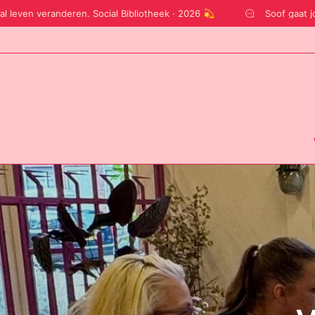
eranderen. Social Bibliotheek · 2026 💫
Soof gaat jouw social