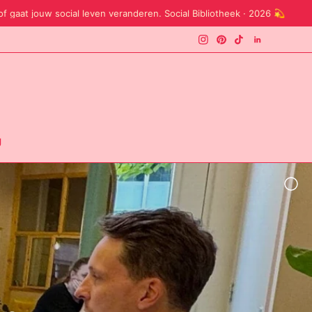
w social leven veranderen. Social Bibliotheek · 2026 💫
Soof 
g