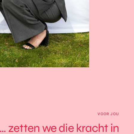
VOOR JOU
… zetten we die kracht in