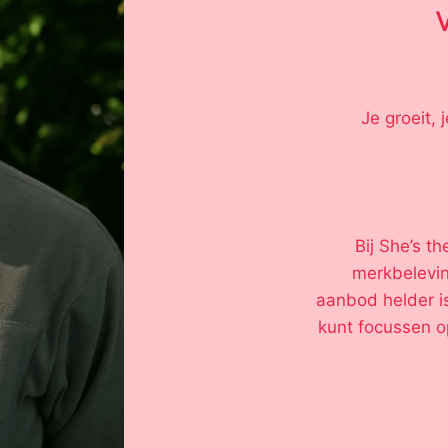
Je groeit, 
Bij She’s t
merkbelevin
aanbod helder is 
kunt focussen op