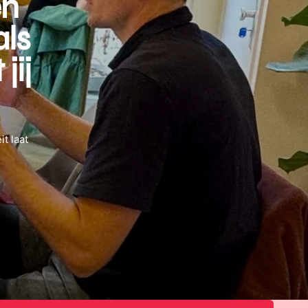
en
als
jij
t laat