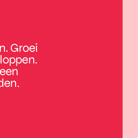
n. Groei
kloppen.
 een
den.