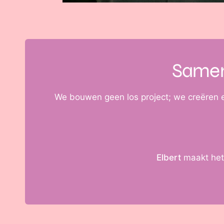
Same
We bouwen geen los project; we creëren
Elbert
maakt het