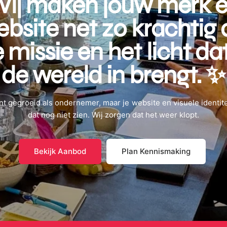
ij maken jouw merk 
bsite net zo krachtig 
 missie en het licht dat 
de wereld in brengt. ✨
nt gegroeid als ondernemer, maar je website en visuele identitei
dat nog niet zien. Wij zorgen dat het weer klopt.
Bekijk Aanbod
Plan Kennismaking