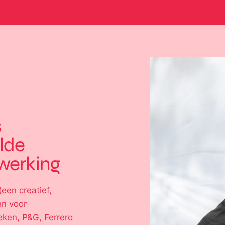
s
lde
werking
(een creatief,
en voor
eken, P&G, Ferrero