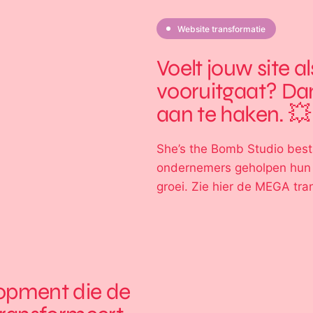
Website transformatie
Voelt jouw site als
vooruitgaat? Da
aan te haken. 💥
After
She’s the Bomb Studio besta
ondernemers geholpen hun m
groei. Zie hier de MEGA tr
lopment die de